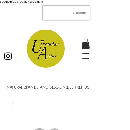
googled69b37de8f57102e.html
Se connecter
NATURAL BRANDS AND SEASONLESS TRENDS